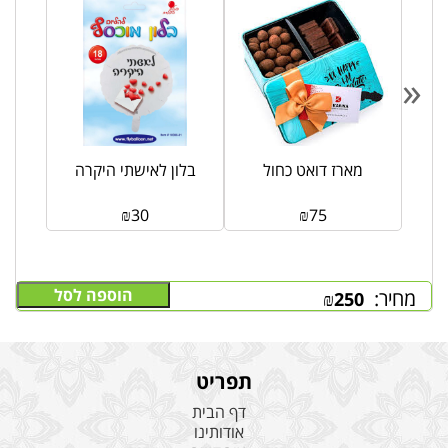
«
לד
מארז דואט כחול
בלון לאישתי היקרה
₪
30
₪
75
הוספה לסל
מחיר:
₪
250
תפריט
דף הבית
אודותינו