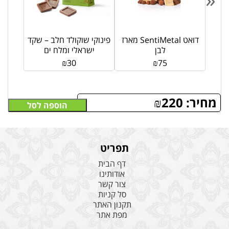
לד
מארז SentiMetal דואט
פינוקי שוקולד חלב – שקד
לבן
ישראלי ומלח ים
₪
30
₪
75
מחיר:
220
₪
הוספה לסל
תפריט
דף הבית
אודותינו
צור קשר
סל קניות
תקנון האתר
מפת אתר