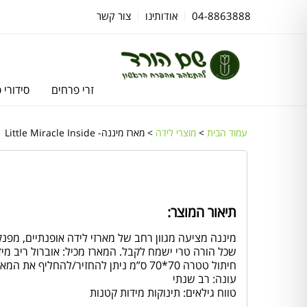
04-8863888
אודותינו
צור קשר
זרי פרחים
סידורי 
עמוד הבית
>
מוצרי לידה
> מארז מיננה- Little Miracle Inside
תיאור המוצר:
מיננה מציעה מגוון רחב של מארזי לידה אופנתיים, מפנקי
חיתול טטרה 70*70 ס”מ ניתן להחזיר/להחליף את המארז בשלמותו בלבד.
עונה: רב שנתי
טווח גילאים: תינוקות מידות קטנות