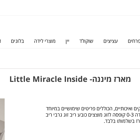
פרחים
עציצים
שוקולד
יין
מוצרי לידה
בלונים
ז
מארז מיננה- Little Miracle Inside
ם ואיכותיים, הכוללים פריטים שימושיים במיוחד
שכל הורה טרי ישמח לקבל. המארז מכיל: אוברול ריב מידה 0-3 קופסה לזוג מוצצים כובע ריב זוג גרבי ריב