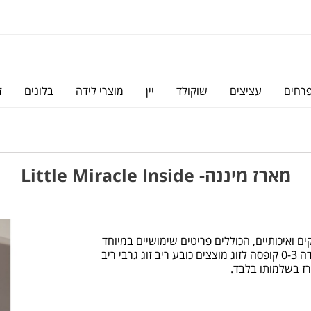
פרחים
עציצים
שוקולד
יין
מוצרי לידה
בלונים
ז
מארז מיננה- Little Miracle Inside
ם ואיכותיים, הכוללים פריטים שימושיים במיוחד
שכל הורה טרי ישמח לקבל. המארז מכיל: אוברול ריב מידה 0-3 קופסה לזוג מוצצים כובע ריב זוג גרבי ריב