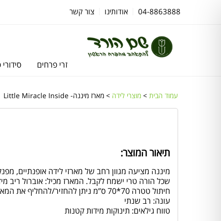
04-8863888
אודותינו
צור קשר
זרי פרחים
סידורי 
עמוד הבית
>
מוצרי לידה
> מארז מיננה- Little Miracle Inside
תיאור המוצר:
מיננה מציעה מגוון רחב של מארזי לידה אופנתיים, מפנקי
חיתול טטרה 70*70 ס”מ ניתן להחזיר/להחליף את המארז בשלמותו בלבד.
עונה: רב שנתי
טווח גילאים: תינוקות מידות קטנות