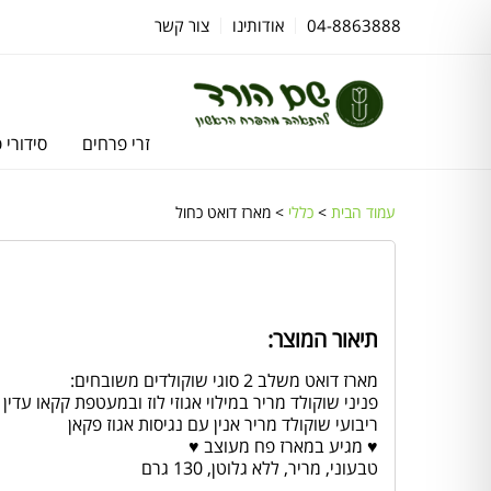
04-8863888
אודותינו
צור קשר
זרי פרחים
סידורי 
עמוד הבית
>
כללי
> מארז דואט כחול
תיאור המוצר:
מארז דואט משלב 2 סוגי שוקולדים משובחים:
פניני שוקולד מריר במילוי אגוזי לוז ובמעטפת קקאו עדין
ריבועי שוקולד מריר אנין עם נגיסות אגוז פקאן
♥ מגיע במארז פח מעוצב ♥
טבעוני, מריר, ללא גלוטן, 130 גרם