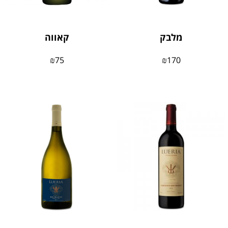
מלבק
קאווה
₪
75
₪
170