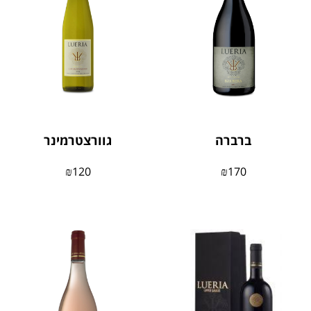
ברברה
גוורצטרמינר
₪
120
₪
170