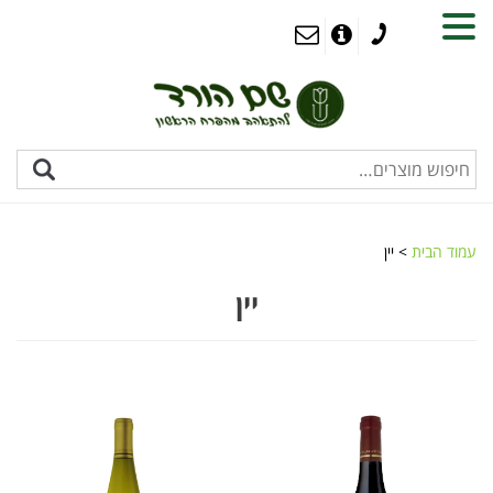
MENU
עמוד הבית
> יין
יין