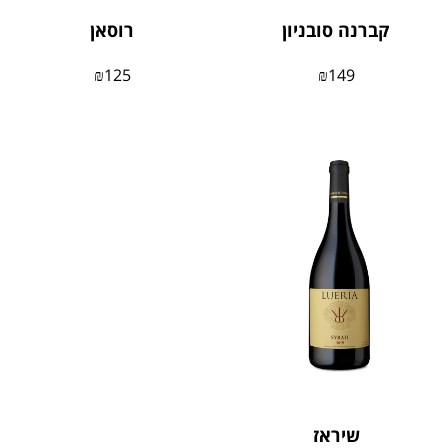
קברנה סובניון
רוסאן
₪
125
₪
149
שיראז