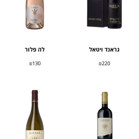
גראנד ויטאל
לה פלור
₪
130
₪
220