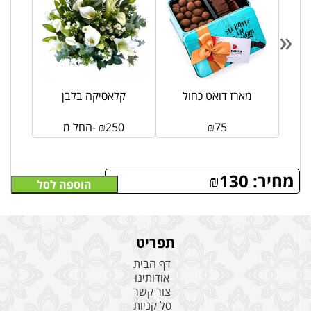
«
מארז SentiMetal דואט
מארז דואט כחול
קלאסיקה בלבן
75
₪
250
₪
החל מ-
מחיר:
130
₪
הוספה לסל
תפריט
דף הבית
אודותינו
צור קשר
סל קניות