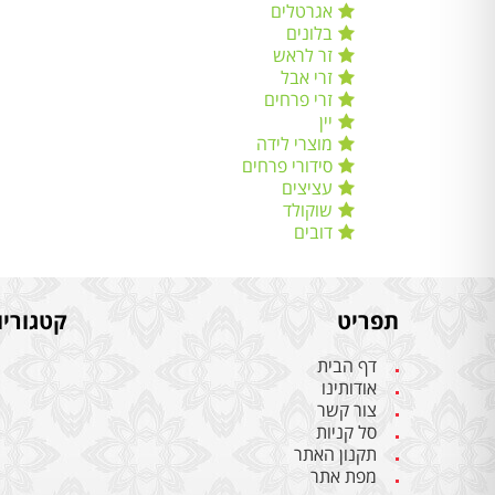
אגרטלים
בלונים
זר לראש
זרי אבל
זרי פרחים
יין
מוצרי לידה
סידורי פרחים
עציצים
שוקולד
דובים
תפריט
קטגוריו
דף הבית
אודותינו
צור קשר
סל קניות
תקנון האתר
מפת אתר