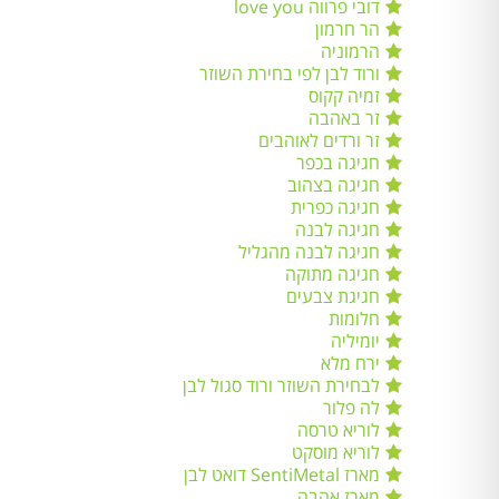
דובי פרווה love you
הר חרמון
הרמוניה
ורוד לבן לפי בחירת השוזר
זמיה קקוס
זר באהבה
זר ורדים לאוהבים
חגיגה בכפר
חגיגה בצהוב
חגיגה כפרית
חגיגה לבנה
חגיגה לבנה מהגליל
חגיגה מתוקה
חגיגת צבעים
חלומות
יומיליה
ירח מלא
לבחירת השוזר ורוד סגול לבן
לה פלור
לוריא טרסה
לוריא מוסקט
מארז SentiMetal דואט לבן
מארז אהבה